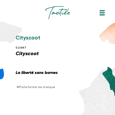
C
i
t
y
s
c
o
o
t
CLIENT
Cityscoot
La liberté sans bornes
#
Plateforme de marque