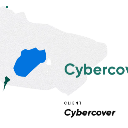
C
y
b
e
r
c
o
CLIENT
Cybercover