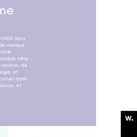
rme
COVER dans
 de marque
bilité.
a double offre
évention, de
ogie, et
rcover dans
obscur, et