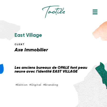
E
a
s
t
V
i
l
l
a
g
e
CLIENT
Axe Immobilier
Les anciens bureaux de OPALE font peau
neuve avec l'identité EAST VILLAGE
#
Edition
#
Digital
#
Branding