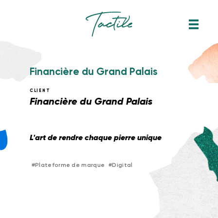
F
i
n
a
n
c
i
è
r
e
d
u
G
r
a
n
d
P
a
l
a
i
s
CLIENT
Financière du Grand Palais
L'art de rendre chaque pierre unique
#
Plateforme de marque
#
Digital