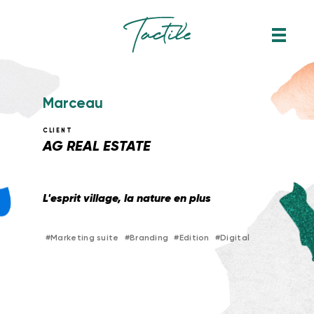
M
a
r
c
e
a
u
CLIENT
AG REAL ESTATE
L'esprit village, la nature en plus
#
Marketing suite
#
Branding
#
Edition
#
Digital