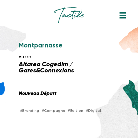
M
o
n
t
p
a
r
n
a
s
s
e
CLIENT
Altarea Cogedim /
Gares&Connexions
Nouveau Départ
#
Branding
#
Campagne
#
Edition
#
Digital